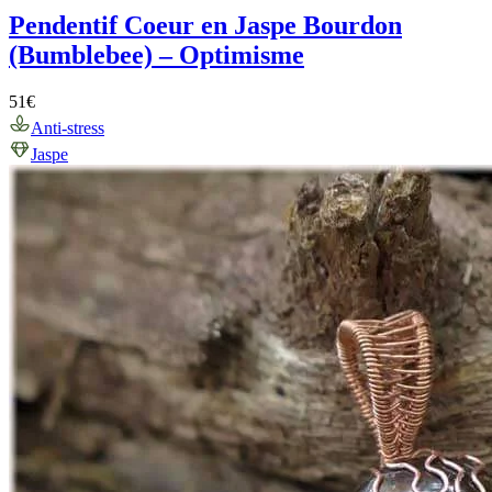
Pendentif Coeur en Jaspe Bourdon
(Bumblebee) – Optimisme
51
€
Anti-stress
Jaspe