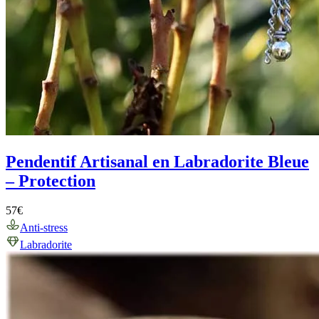
Pendentif Artisanal en Labradorite Bleue
– Protection
57
€
Anti-stress
Labradorite