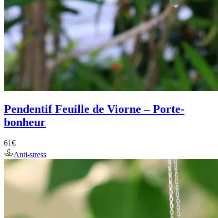
Pendentif Feuille de Viorne – Porte-
bonheur
61
€
Anti-stress