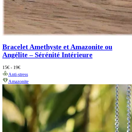
Bracelet Amethyste et Amazonite ou
Angélite – Sérénité Intérieure
15
€
-
19
€
Anti-stress
Amazonite