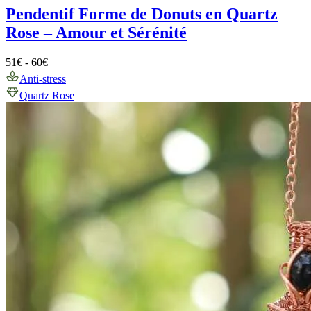
Pendentif Forme de Donuts en Quartz
Rose – Amour et Sérénité
51
€
-
60
€
Anti-stress
Quartz Rose