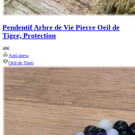
Pendentif Arbre de Vie Pierre Oeil de
Tigre, Protection
48
€
Anti-stress
Oeil de Tigre