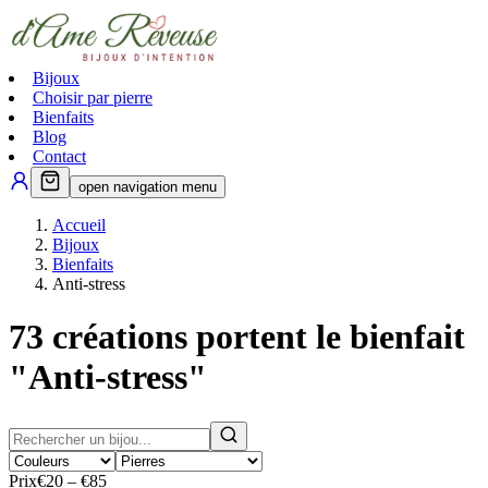
Bijoux
Choisir par pierre
Bienfaits
Blog
Contact
open navigation menu
Accueil
Bijoux
Bienfaits
Anti-stress
73
créations portent le bienfait
"
Anti-stress
"
Prix
€20 – €85