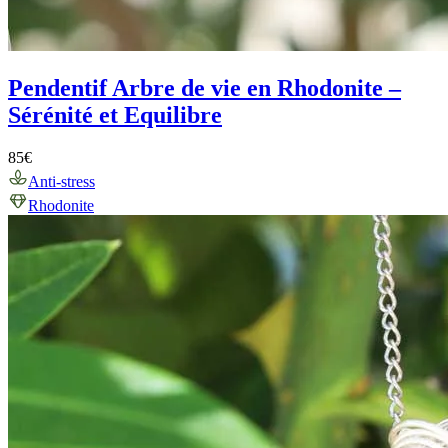
Pendentif Arbre de vie en Rhodonite –
Sérénité et Equilibre
85
€
Anti-stress
Rhodonite