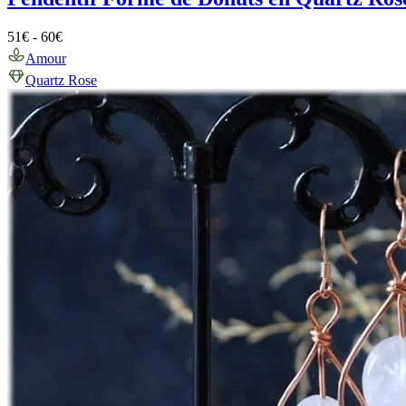
51
€
-
60
€
Amour
Quartz Rose