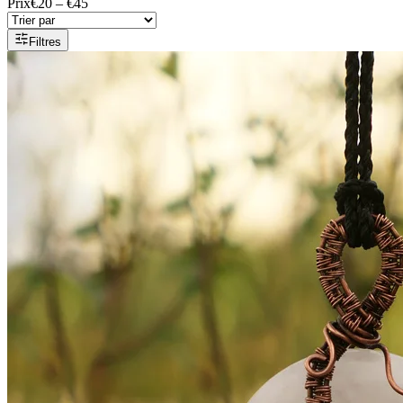
Prix
€20 – €45
Filtres