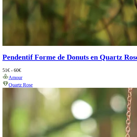
Pendentif Forme de Donuts en Quartz Rose
51
€
-
60
€
Amour
Quartz Rose