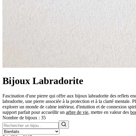
Bijoux Labradorite
Fascination d'une pierre qui offre aux bijoux labradorite des reflets e
labradorite, une pierre associée à la protection et à la clarté mentale. 
explorer un monde de calme intérieur, d'intuition et de connexion spirit
support parfait pour accueillir un
arbre de vie
, mettre en valeur des
bou
Nombre de bijoux :
35