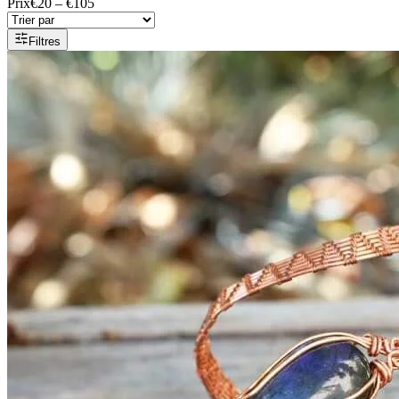
Prix
€20 – €105
Filtres