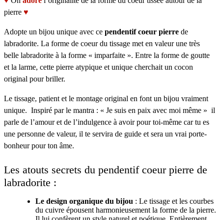
♥
On
adore
l’originalité de la forme du coeur tissée autour de la
pierre
♥
Adopte un bijou unique avec ce
pendentif coeur pierre
de
labradorite. La forme de coeur du tissage met en valeur une très
belle labradorite à la forme « imparfaite ». Entre la forme de goutte
et la larme, cette pierre atypique et unique cherchait un cocon
original pour briller.
Le tissage, patient et le montage original en font un bijou vraiment
unique. Inspiré par le mantra : « Je suis en paix avec moi même » il
parle de l’amour et de l’indulgence à avoir pour toi-même car tu es
une personne de valeur, il te servira de guide et sera un vrai porte-
bonheur pour ton âme.
Les atouts secrets du pendentif coeur pierre de
labradorite :
Le design organique du bijou
: Le tissage et les courbes
du cuivre épousent harmonieusement la forme de la pierre.
Il lui confèrent un style naturel et poétique. Entièrement