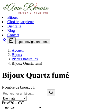
Bijoux
Choisir par pierre
Bienfaits
Blog
Contact
open navigation menu
Accueil
Bijoux
Pierres naturelles
Bijoux Quartz fumé
Bijoux
Quartz fumé
Nombre de bijoux :
1
Prix
€30 – €37