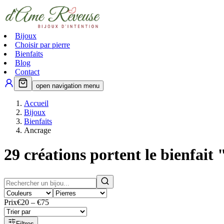
Bijoux
Choisir par pierre
Bienfaits
Blog
Contact
open navigation menu
Accueil
Bijoux
Bienfaits
Ancrage
29
créations portent le bienfait 
Prix
€20 – €75
Filtres