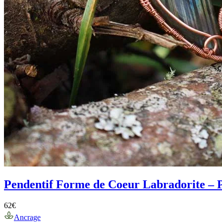
Pendentif Forme de Coeur Labradorite – 
62
€
Ancrage