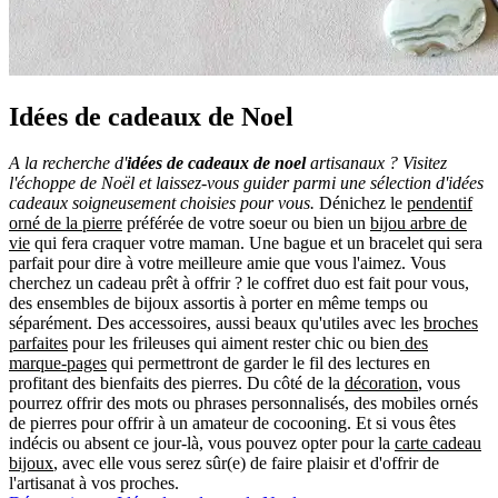
Idées de cadeaux de Noel
A la recherche d'
idées de cadeaux de noel
artisanaux ? Visitez
l'échoppe de Noël et laissez-vous guider parmi une sélection d'idées
cadeaux soigneusement choisies pour vous.
Dénichez le
pendentif
orné de la pierre
préférée de votre soeur ou bien un
bijou arbre de
vie
qui fera craquer votre maman. Une bague et un bracelet qui sera
parfait pour dire à votre meilleure amie que vous l'aimez. Vous
cherchez un cadeau prêt à offrir ? le coffret duo est fait pour vous,
des ensembles de bijoux assortis à porter en même temps ou
séparément. Des accessoires, aussi beaux qu'utiles avec les
broches
parfaites
pour les frileuses qui aiment rester chic ou bien
des
marque-pages
qui permettront de garder le fil des lectures en
profitant des bienfaits des pierres. Du côté de la
décoration
, vous
pourrez offrir des mots ou phrases personnalisés, des mobiles ornés
de pierres pour offrir à un amateur de cocooning. Et si vous êtes
indécis ou absent ce jour-là, vous pouvez opter pour la
carte cadeau
bijoux
, avec elle vous serez sûr(e) de faire plaisir et d'offrir de
l'artisanat à vos proches.