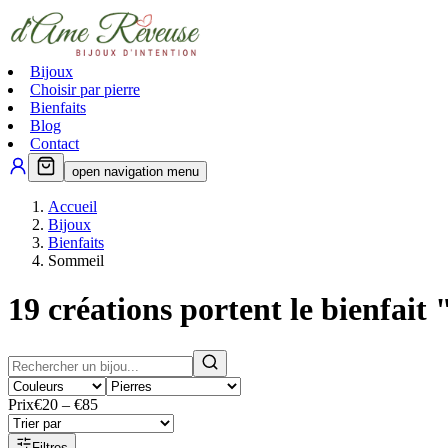
Bijoux
Choisir par pierre
Bienfaits
Blog
Contact
open navigation menu
Accueil
Bijoux
Bienfaits
Sommeil
19
créations portent le bienfait 
Prix
€20 – €85
Filtres