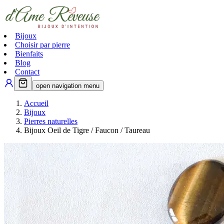
Bijoux
Choisir par pierre
Bienfaits
Blog
Contact
open navigation menu
Accueil
Bijoux
Pierres naturelles
Bijoux Oeil de Tigre / Faucon / Taureau