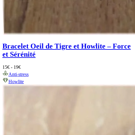
Bracelet Oeil de Tigre et Howlite – Force
et Sérénité
15
€
-
19
€
Anti-stress
Howlite