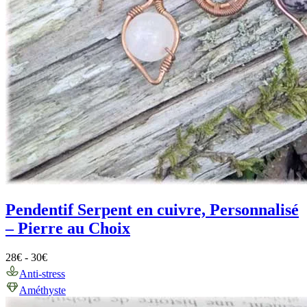
Pendentif Serpent en cuivre, Personnalisé
– Pierre au Choix
28
€
-
30
€
Anti-stress
Améthyste