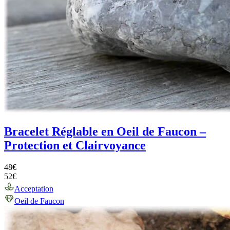
Bracelet Réglable en Oeil de Faucon –
Protection et Clairvoyance
48
€
52
€
Acceptation
Oeil de Faucon