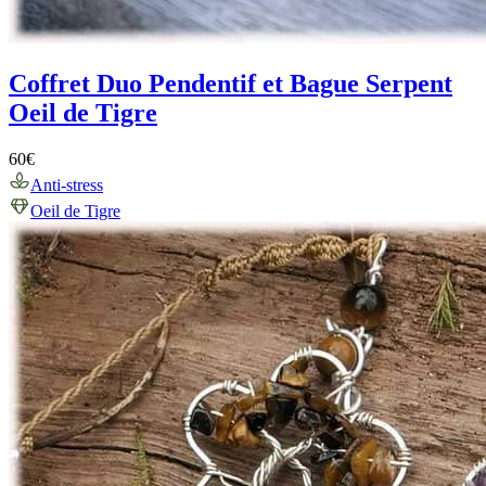
Coffret Duo Pendentif et Bague Serpent
Oeil de Tigre
60
€
Anti-stress
Oeil de Tigre