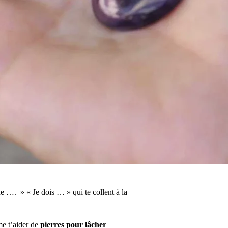
e …. » « Je dois … » qui te collent à la
me t’aider de
pierres pour lâcher