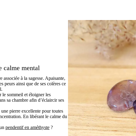
le calme mental
re associée à la sagesse. Apaisante,
ses peurs ainsi que de ses colères ce
al.
 le sommeil et éloigner les
ans sa chambre afin d’éclaircir ses
i une pierre excellente pour toutes
oncentration. En libérant le calme du
 un
pendentif en améthyste
?