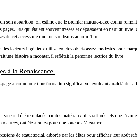
ion son apparition, on estime que le premier marque-page connu remonte
es pages. Fils qui étaient souvent tressés et dépassaient en haut du livr
bases de cet accessoire que nous utilisons aujourd’hui.
re, les lecteurs ingénieux utilisaient des objets assez modestes pour m
 une histoire à raconter, il reflétait la personne lectrice du livre.
es à la Renaissance
page a connu une transformation significative, évoluant au-delà de sa f
la soie ont été remplacés par des matériaux plus raffinés tels que l’ivoir
miniatures, ont été ajoutés pour une touche d’élégance.
ons de statut social, arborés par les élites pour afficher leur goût raffi