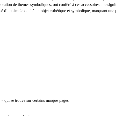
ration de thèmes symboliques, ont conféré à ces accessoires une significa
é d’un simple outil à un objet esthétique et symbolique, marquant une pér
e » qui se trouve sur certains marque-pages