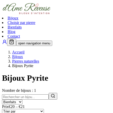
Bijoux
Choisir par pierre
Bienfaits
Blog
Contact
open navigation menu
Accueil
Bijoux
Pierres naturelles
Bijoux Pyrite
Bijoux
Pyrite
Nombre de bijoux :
1
Prix
€20 – €21