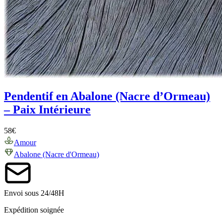
Pendentif en Abalone (Nacre d’Ormeau)
– Paix Intérieure
58
€
Amour
Abalone (Nacre d'Ormeau)
Envoi sous 24/48H
Expédition soignée