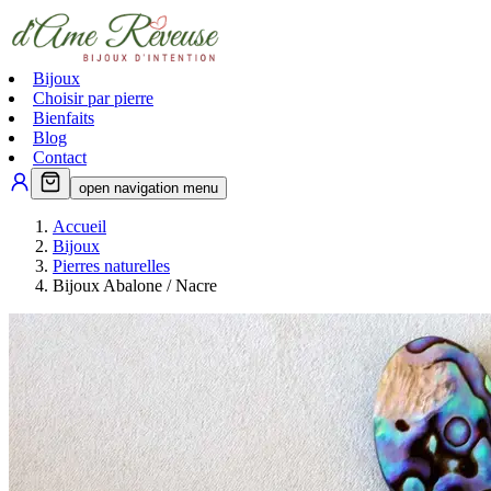
Bijoux
Choisir par pierre
Bienfaits
Blog
Contact
open navigation menu
Accueil
Bijoux
Pierres naturelles
Bijoux Abalone / Nacre