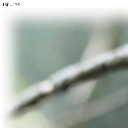
15
€
-
17
€