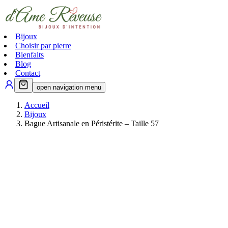
Bijoux
Choisir par pierre
Bienfaits
Blog
Contact
open navigation menu
Accueil
Bijoux
Bague Artisanale en Péristérite – Taille 57